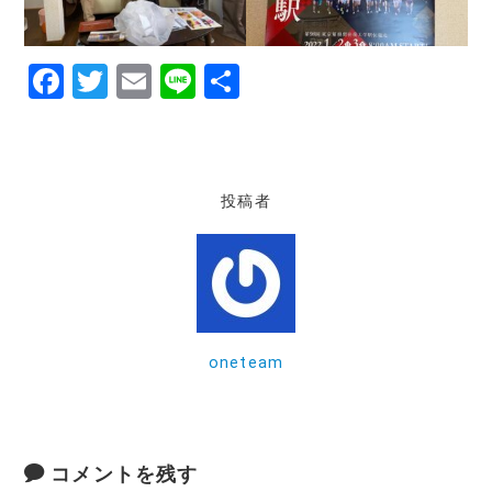
F
T
E
Li
共
a
w
m
n
有
c
it
ai
e
e
te
l
投稿者
b
r
o
o
k
oneteam
コメントを残す