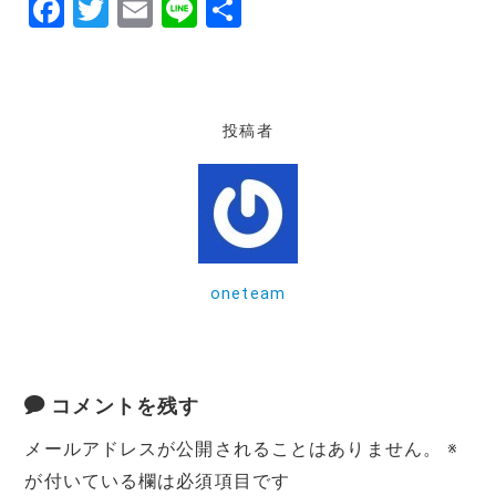
F
T
E
Li
共
a
w
m
n
有
c
it
ai
e
e
te
l
投稿者
b
r
o
o
k
oneteam
コメントを残す
メールアドレスが公開されることはありません。
※
が付いている欄は必須項目です