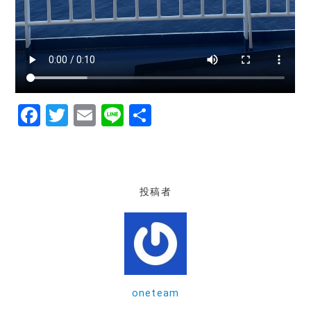
F
T
E
Li
共
a
w
m
n
有
c
it
ai
e
e
te
l
投稿者
b
r
o
o
k
oneteam