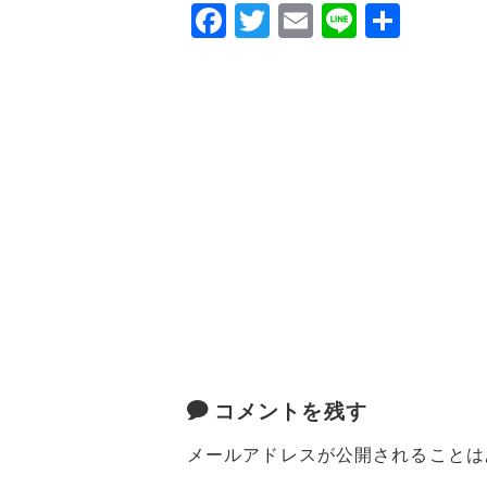
F
T
E
Li
共
a
w
m
n
有
c
it
ai
e
e
te
l
b
r
o
o
k
コメントを残す
メールアドレスが公開されることは