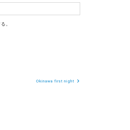
する。
Okinawa first night