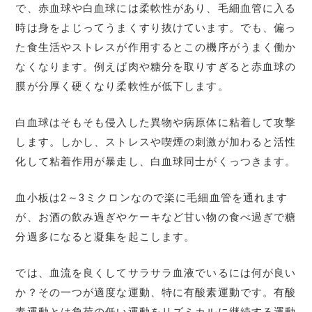
で、赤血球や白血球には柔軟性があり、毛細血管に入る
時は身をよじってうまくすり抜けています。でも、偏っ
た食生活やストレスが作用するとこの機序がうまく働か
なくなります。例えば肉や糖分を取りすぎると赤血球の
膜が分厚く硬くなり柔軟性が低下します。
白血球はそもそも侵入した異物や病原体に粘着して攻撃
します。しかし、ストレスや喫煙の刺激が加わると活性
化して粘着作用が暴走し、白血球同士がくっつきます。
血小板は2～3ミクロンなので楽に毛細血管を通れます
が、お酒の飲み過ぎやケーキなど甘い物の食べ過ぎで糖
分過多になると凝集を起こします。
では、血流を良くしてサラサラ血液でいるには何が良い
か？その一つが適度な運動、特に有酸素運動です。有酸
素運動とは負荷の低い運動をリズミカルに継続する運動