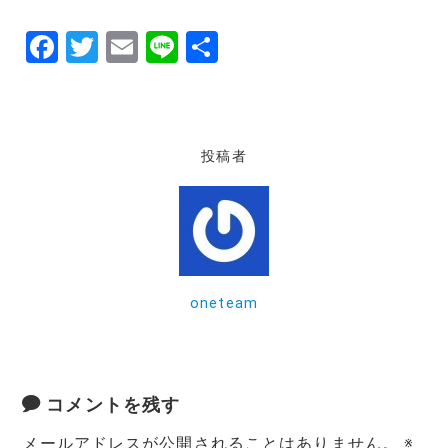
F
T
E
Li
共
a
w
m
n
有
c
it
ai
e
e
te
l
投稿者
b
r
o
o
k
oneteam
コメントを残す
メールアドレスが公開されることはありません。
※