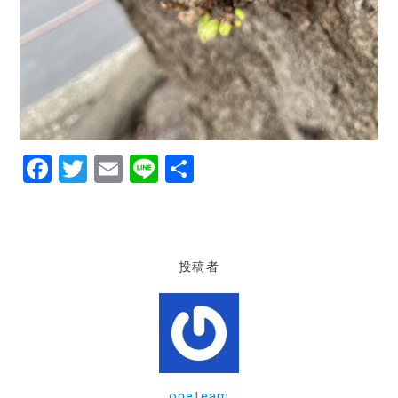
F
T
E
Li
共
a
w
m
n
有
c
it
ai
e
e
te
l
投稿者
b
r
o
o
k
oneteam