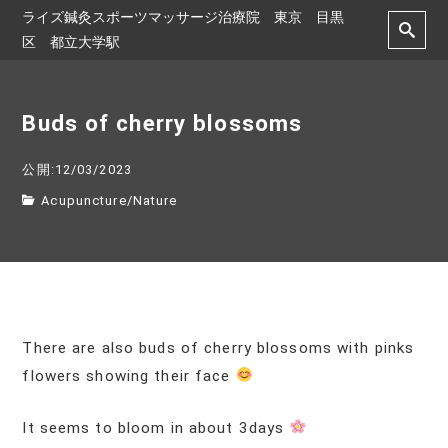
ライズ鍼灸スポーツマッサージ治療院 東京 目黒
区 都立大学駅
Buds of cherry blossoms
公開:12/03/2023
Acupuncture
/
Nature
There are also buds of cherry blossoms with pinks
flowers showing their face
It seems to bloom in about 3days