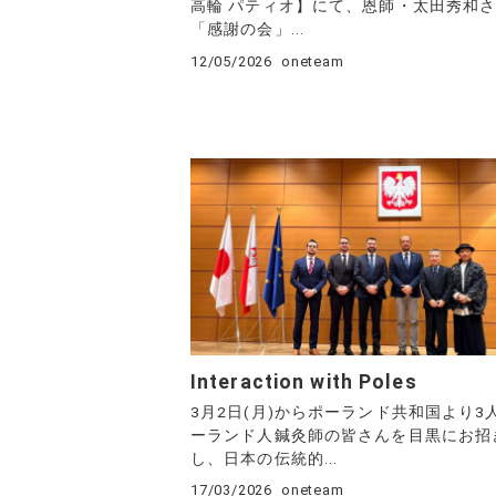
高輪 パティオ】にて、恩師・太田秀和
「感謝の会」...
12/05/2026
oneteam
Interaction with Poles
3月2日(月)からポーランド共和国より3
ーランド人鍼灸師の皆さんを目黒にお招
し、日本の伝統的...
17/03/2026
oneteam