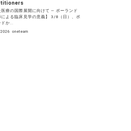
titioners
灸医療の国際展開に向けて ― ポーランド
による臨床見学の意義】 3/8（日）、ポ
ドか...
/2026
oneteam