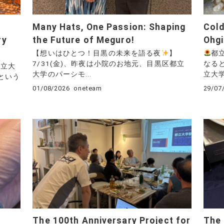
Many Hats, One Passion: Shaping
Cold
ry
the Future of Meguro!
Ohgi
【想いはひとつ！目黒の未来を語る夜
】
都
7/31(金)、昨夜は小院のお地元、目黒区都立
なる
都立大
大学のパーシモ...
立大学
年という
01/08/2026
oneteam
29/07
The 100th Anniversary Project for
The 