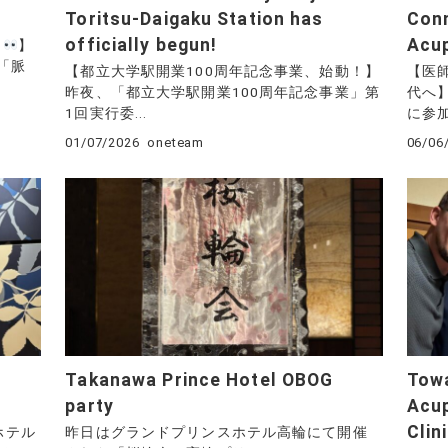
Toritsu-Daigaku Station has
Conn
officially begun!
Acup
？
】
「脈
【都立大学駅開業100周年記念事業、始動！】
【医
昨夜、「都立大学駅開業100周年記念事業」第
代へ】
1回実行委...
に参加
01/07/2026
oneteam
06/06
Takanawa Prince Hotel OBOG
Towa
party
Acup
Clin
ホテル
昨日はグランドプリンスホテル高輪にて開催