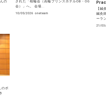
さんの
された「桜輪会（高輪プリンスホテルOB・OG
Prac
会）」へ。 会場...
【鍼
10/05/2026
oneteam
鍼灸師
ーラン
21/03
人のポ
き