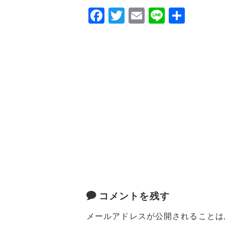
F
T
E
Li
共
a
w
m
n
有
c
it
ai
e
e
te
l
b
r
o
o
k
コメントを残す
メールアドレスが公開されることは