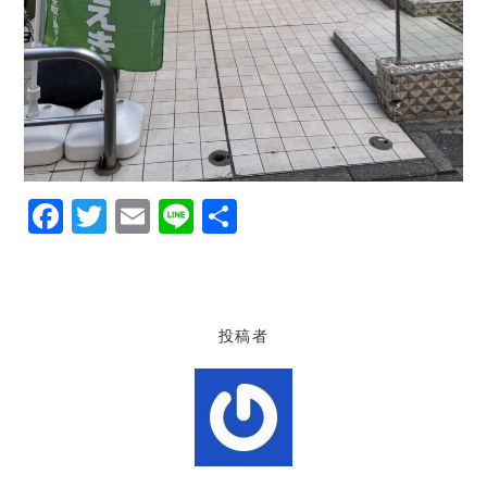
F
T
E
Li
共
a
w
m
n
有
c
it
ai
e
e
te
l
投稿者
b
r
o
o
k