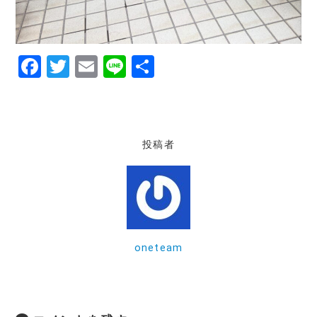
F
T
E
Li
共
a
w
m
n
有
c
it
ai
e
e
te
l
投稿者
b
r
o
o
k
oneteam