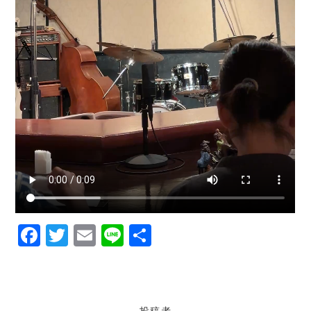
F
T
E
Li
共
a
w
m
n
有
c
it
ai
e
e
te
l