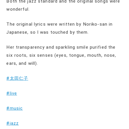
Both the jazz standard and the original songs were
wonderful.
The original lyrics were written by Noriko-san in
Japanese, so I was touched by them.
Her transparency and sparkling smile purified the
six roots, six senses (eyes, tongue, mouth, nose,
ears, and will).
#太田仁子
#live
#music
#jazz