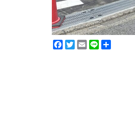
F
T
E
Li
共
a
w
m
n
有
c
it
ai
e
e
te
l
b
r
o
o
k