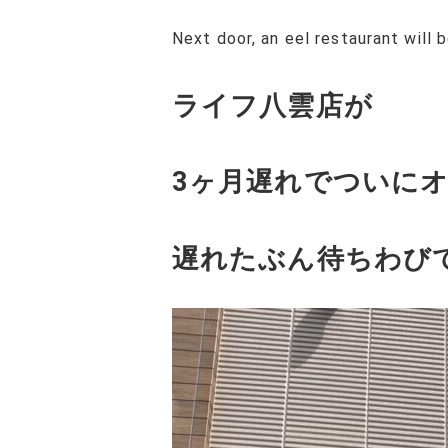
Next door, an eel restaurant will 
ライフ八雲店が
3ヶ月遅れでついに
遅れたぶん待ちわび