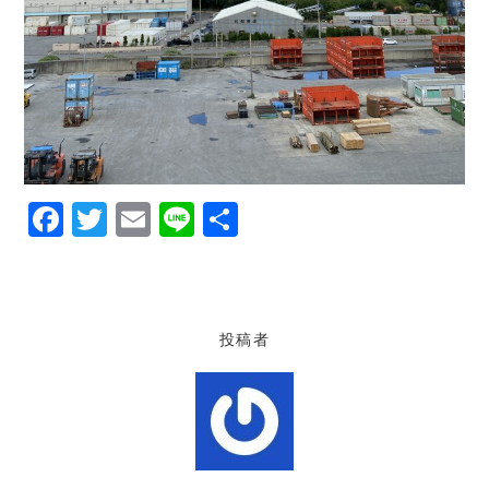
F
T
E
Li
共
a
w
m
n
有
c
it
ai
e
e
te
l
投稿者
b
r
o
o
k