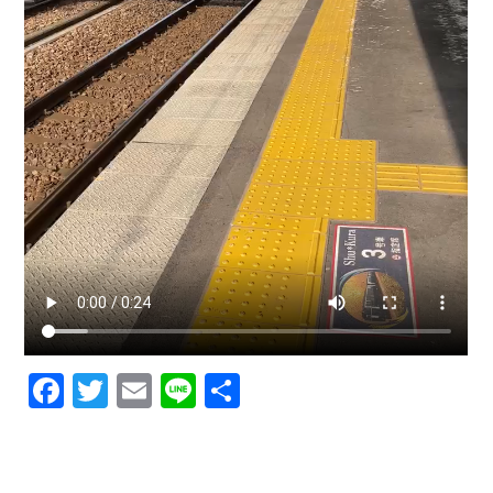
F
T
E
Li
共
a
w
m
n
有
c
it
ai
e