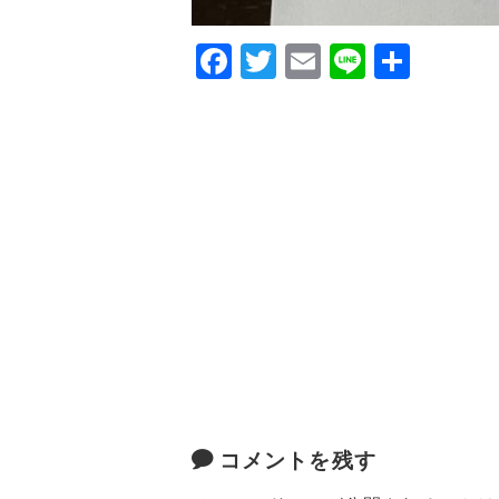
F
T
E
Li
共
a
w
m
n
有
c
it
ai
e
e
te
l
b
r
o
o
k
コメントを残す