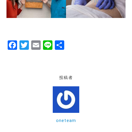
F
T
E
Li
共
a
w
m
n
有
c
it
ai
e
e
te
l
投稿者
b
r
o
o
k
oneteam