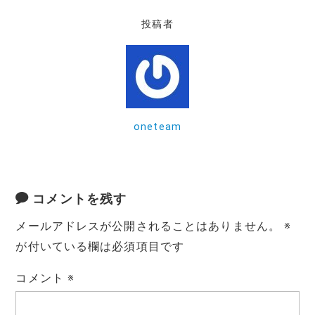
e
te
l
投稿者
b
r
o
o
k
oneteam
コメントを残す
メールアドレスが公開されることはありません。
※
が付いている欄は必須項目です
コメント
※