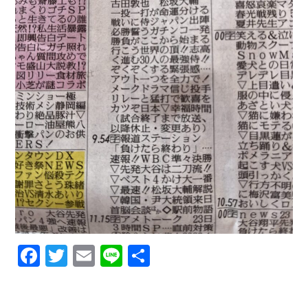
F
T
E
Li
共
a
w
m
n
有
c
it
ai
e