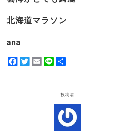
北海道マラソン
ana
F
T
E
Li
共
a
w
m
n
有
c
it
ai
e
e
te
l
投稿者
b
r
o
o
k