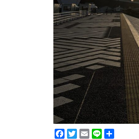
F
T
E
Li
共