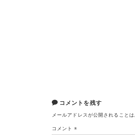
a
w
m
n
有
c
it
ai
e
e
te
l
b
r
o
o
k
コメントを残す
メールアドレスが公開されることは
コメント
※