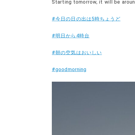
Starting tomorrow, it will be arou
#今日の日の出は5時ちょうど
#明日から4時台
#朝の空気はおいしい
#goodmorning