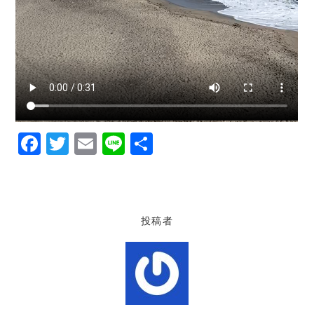
F
T
E
Li
共
a
w
m
n
有
c
it
ai
e
e
te
l
投稿者
b
r
o
o
k