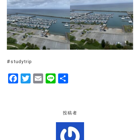
#studytrip
F
T
E
Li
共
a
w
m
n
有
c
it
ai
e
e
te
l
投稿者
b
r
o
o