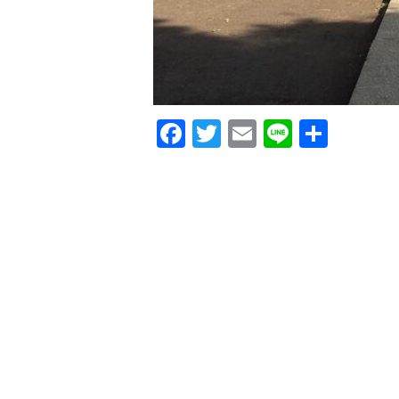
F
T
E
Li
共
a
w
m
n
有
c
it
ai
e
e
te
l
b
r
o
o
k