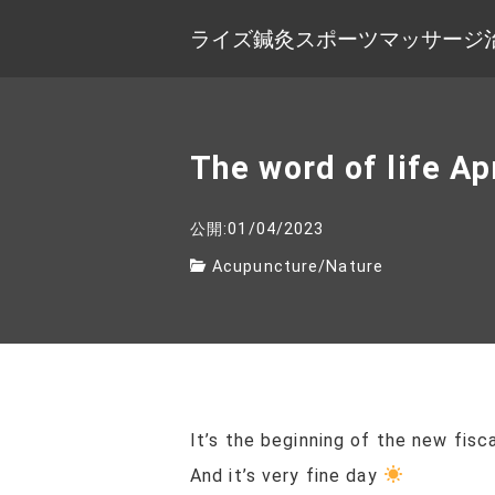
ライズ鍼灸スポーツマッサージ
The word of life Ap
公開:01/04/2023
Acupuncture
/
Nature
It’s the beginning of the new fisca
And it’s very fine day