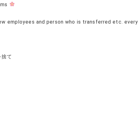
soms
 new employees and person who is transferred etc. ever
を捨て