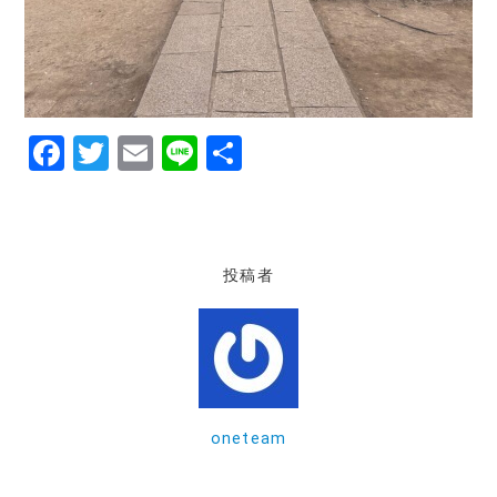
F
T
E
Li
共
a
w
m
n
有
c
it
ai
e
e
te
l
投稿者
b
r
o
o
k
oneteam