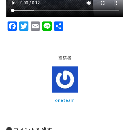
F
T
E
Li
共
a
w
m
n
有
c
it
ai
e
e
te
l
投稿者
b
r
o
o
k
oneteam