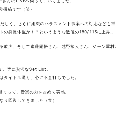
子さんのLIVEへ伺ってまいりました。
時差投稿です（笑）
ただしく、さらに組織のハラスメント事案への対応なども
の身長体重か！？というような数値の180/115に上昇…
る歌声、そして進藤陽悟さん、越野振人さん、ジーン重村
で、実に贅沢なSet List。
はタイトル通り、心に不意打ちでした。
も相まって、音楽の力を改めて実感。
なり回復してきました（笑）