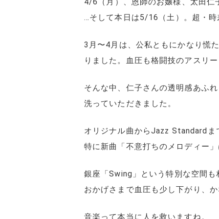
4/6（月）、恩師のお嬢様、太田仁
…そして本日は5/16（土）。超・
3月〜4月は、公私ともにかなり慌
りました。血圧も格闘技のアスリート
そんな中、仁子さんの透明感あふれ
洗っていただきました。
オリジナル曲からJazz Standardま
特に新曲「不意打ちのメロディー」
銀座「Swing」という特別な空間
おかげさまで血圧も少し下がり、か
音楽って本当に人を救いますね。