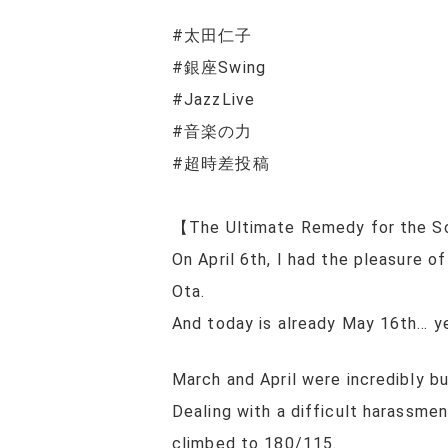
#太田仁子
#銀座Swing
#JazzLive
#音楽の力
#超時差投稿
【The Ultimate Remedy for the Sou
On April 6th, I had the pleasure 
Ota.
And today is already May 16th… ye
March and April were incredibly bu
Dealing with a difficult harassme
climbed to 180/115.