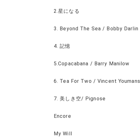
2.星になる
3. Beyond The Sea / Bobby Darlin
4. 記憶
5.Copacabana / Barry Manilow
6. Tea For Two / Vincent Youman
7. 美しき空/ Pignose
Encore
My Will