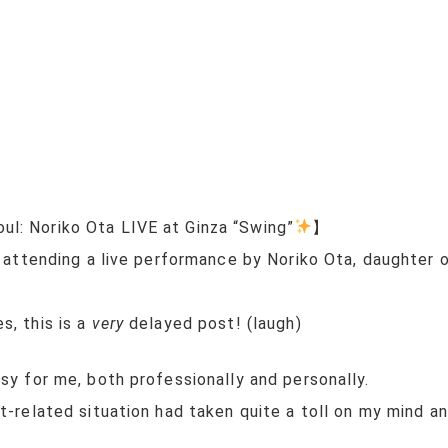
l: Noriko Ota LIVE at Ginza “Swing”
】
of attending a live performance by Noriko Ota, daughte
s, this is a
very
delayed post! (laugh)
sy for me, both professionally and personally.
nt-related situation had taken quite a toll on my mind 