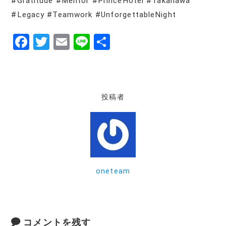
#Gratitude #Mentor #PrinceHotel #Takanawa
#Legacy #Teamwork #UnforgettableNight
F
T
E
Li
共
a
w
m
n
有
c
it
ai
e
e
te
l
投稿者
b
r
o
o
k
oneteam
コメントを残す