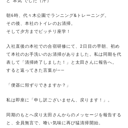
ど“本気”でした（汗）
朝6時、代々木公園でランニング&トレーニング。
その後、本社のトイレのお清掃。
そして夕方までビッチリ座学！
入社直後の本社での合宿研修にて、2日目の早朝、初め
て本社のお手洗いのお清掃がありました。私は同期を代
表して「清掃終了しました！」と太田さんに報告へ。
すると返ってきた言葉が――
「便器に頬ずりできますか？」
私は即座に「申し訳ございません、戻ります！」。
同期のもとへ戻り太田さんからのメッセージを報告する
と、全員無言で、喰い気味に再び猛清掃開始。