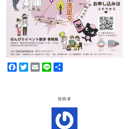
F
T
E
Li
共
a
w
m
n
有
c
it
ai
e
e
te
l
投稿者
b
r
o
o