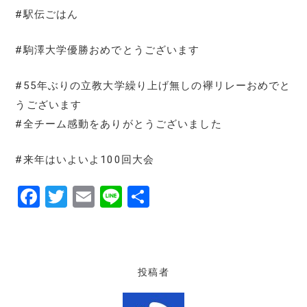
#駅伝ごはん
#駒澤大学優勝おめでとうございます
#55年ぶりの立教大学繰り上げ無しの襷リレーおめでと
うございます
#全チーム感動をありがとうございました
#来年はいよいよ100回大会
F
T
E
Li
共
a
w
m
n
有
c
it
ai
e
e
te
l
投稿者
b
r
o