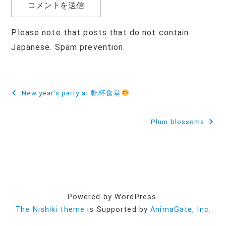
Please note that posts that do not contain
Japanese. Spam prevention.
投
New year’s party at 乾杯食堂
稿
Plum blossoms
ナ
ビ
ゲ
ー
Powered by WordPress.
シ
The Nishiki theme
is Supported by
AnimaGate, Inc.
ョ