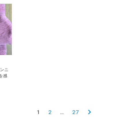
ランニ
を感
1
2
…
27
次
の