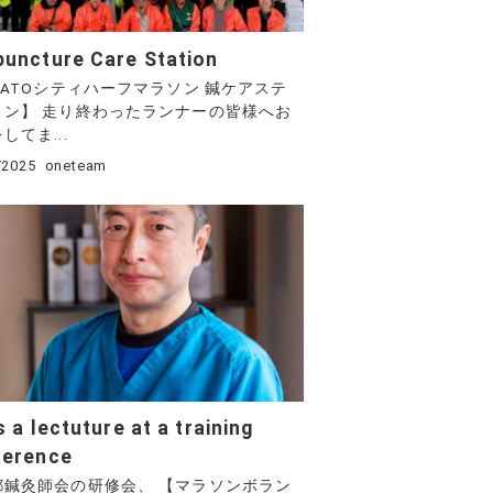
uncture Care Station
NATOシティハーフマラソン 鍼ケアステ
ョン】 走り終わったランナーの皆様へお
してま...
/2025
oneteam
s a lectuture at a training
ference
都鍼灸師会の研修会、 【マラソンボラン