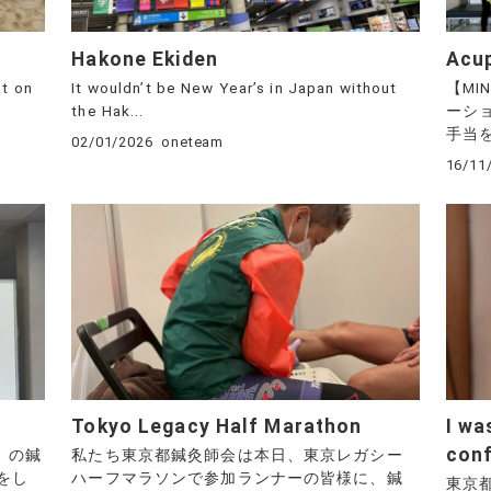
Hakone Ekiden
Acup
ht on
It wouldn’t be New Year’s in Japan without
【MI
the Hak...
ーシ
手当を
02/01/2026
oneteam
16/11
Tokyo Legacy Half Marathon
I wa
con
】の鍼
私たち東京都鍼灸師会は本日、東京レガシー
をし
ハーフマラソンで参加ランナーの皆様に、鍼
東京