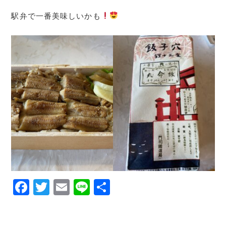
駅弁で一番美味しいかも
F
T
E
Li
共
a
w
m
n
有
c
it
ai
e