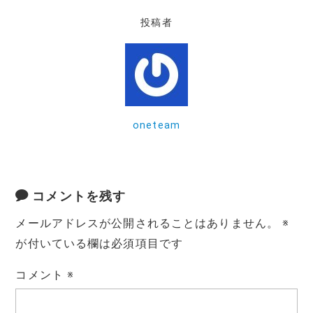
e
te
l
投稿者
b
r
o
o
k
oneteam
コメントを残す
メールアドレスが公開されることはありません。
※
が付いている欄は必須項目です
コメント
※