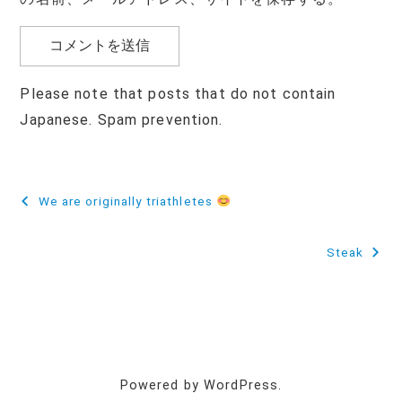
Please note that posts that do not contain
Japanese. Spam prevention.
投
We are originally triathletes
稿
Steak
ナ
ビ
ゲ
ー
Powered by WordPress.
シ