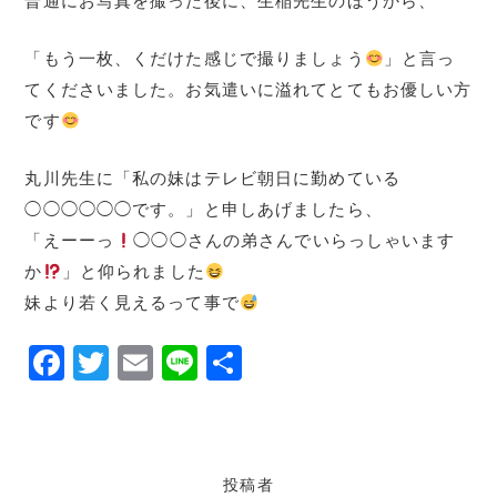
普通にお写真を撮った後に、生稲先生のほうから、
「もう一枚、くだけた感じで撮りましょう
」と言っ
てくださいました。お気遣いに溢れてとてもお優しい方
です
丸川先生に「私の妹はテレビ朝日に勤めている
◯◯◯◯◯◯です。」と申しあげましたら、
「えーーっ
◯◯◯さんの弟さんでいらっしゃいます
か
」と仰られました
妹より若く見えるって事で
F
T
E
Li
共
a
w
m
n
有
c
it
ai
e
e
te
l
投稿者