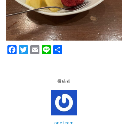
F
T
E
Li
共
a
w
m
n
有
c
it
ai
e
e
te
l
投稿者
b
r
o
o
k
oneteam