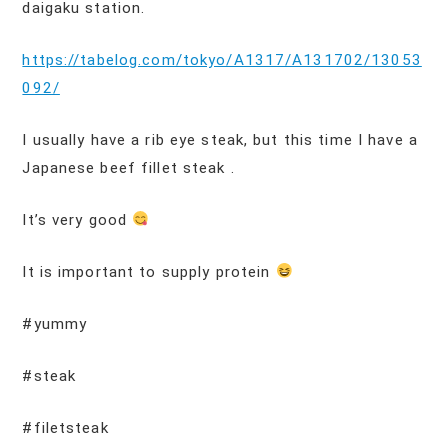
daigaku station.
https://tabelog.com/tokyo/A1317/A131702/13053
092/
I usually have a rib eye steak, but this time I have a
Japanese beef fillet steak .
It’s very good
It is important to supply protein
#yummy
#steak
#filetsteak