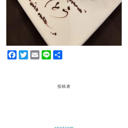
F
T
E
Li
共
a
w
m
n
有
c
it
ai
e
e
te
l
投稿者
b
r
o
o
k