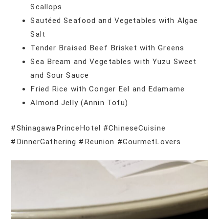
Scallops
Sautéed Seafood and Vegetables with Algae
Salt
Tender Braised Beef Brisket with Greens
Sea Bream and Vegetables with Yuzu Sweet
and Sour Sauce
Fried Rice with Conger Eel and Edamame
Almond Jelly (Annin Tofu)
#ShinagawaPrinceHotel #ChineseCuisine
#DinnerGathering #Reunion #GourmetLovers