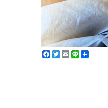
F
T
E
Li
共
a
w
m
n
有
c
it
ai
e
e
te
l
b
r
o
o