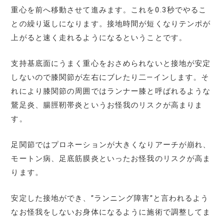
重心を前へ移動させて進みます。これを0.3秒でやるこ
との繰り返しになります。接地時間が短くなりテンポが
上がると速く走れるようになるということです。
支持基底面にうまく重心をおさめられないと接地が安定
しないので膝関節が左右にブレたり二―インします。そ
れにより膝関節の周囲ではランナー膝と呼ばれるような
鵞足炎、腸脛靭帯炎というお怪我のリスクが高まりま
す。
足関節ではプロネーションが大きくなりアーチが崩れ、
モートン病、足底筋膜炎といったお怪我のリスクが高ま
ります。
安定した接地ができ、”ランニング障害”と言われるよう
なお怪我をしないお身体になるように施術で調整してま