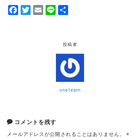
F
T
E
Li
共
a
w
m
n
有
c
it
ai
e
e
te
l
投稿者
b
r
o
o
k
oneteam
コメントを残す
メールアドレスが公開されることはありません。
※