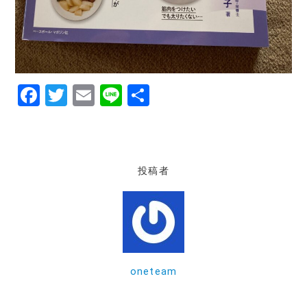
F
T
E
Li
共
a
w
m
n
有
c
it
ai
e
e
te
l
投稿者
b
r
o
o
k
oneteam