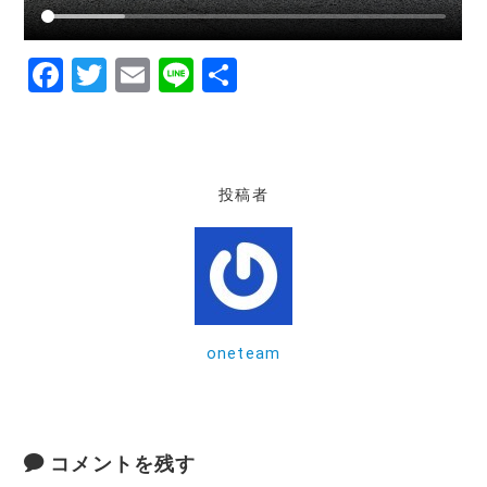
F
T
E
Li
共
a
w
m
n
有
c
it
ai
e
e
te
l
投稿者
b
r
o
o
k
oneteam
コメントを残す