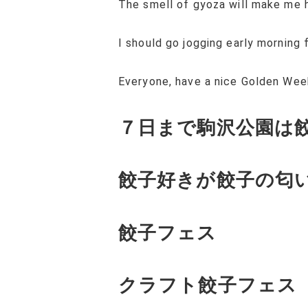
The smell of gyoza will make me 
I should go jogging early mornin
Everyone, have a nice Golden Wee
７日まで駒沢公園は
餃子好きが餃子の匂
餃子フェス
クラフト餃子フェス