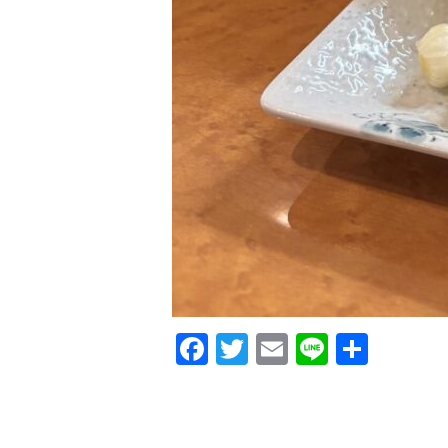
F
T
E
Li
共
a
w
m
n
有
c
it
ai
e
e
te
l