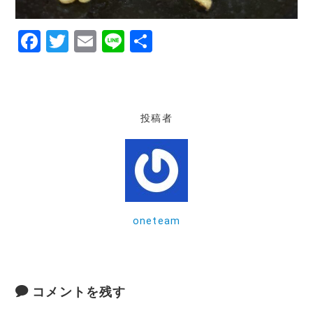
F
T
E
Li
共
a
w
m
n
有
c
it
ai
e
e
te
l
投稿者
b
r
o
o
k
oneteam
コメントを残す