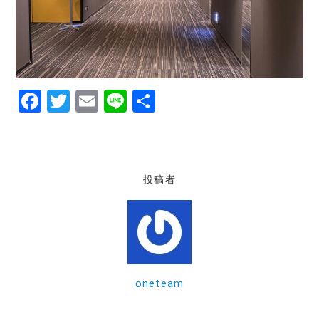
F
T
E
Li
共
a
w
m
n
有
c
it
ai
e
e
te
l
投稿者
b
r
o
o
k
oneteam