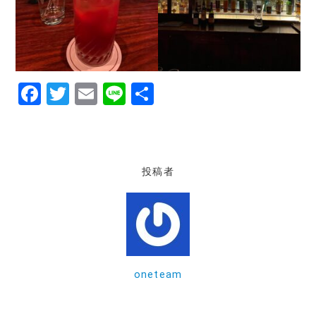
F
T
E
Li
共
a
w
m
n
有
c
it
ai
e
e
te
l
投稿者
b
r
o
o
k
oneteam