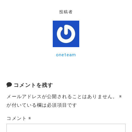
e
te
l
投稿者
b
r
o
o
k
oneteam
コメントを残す
メールアドレスが公開されることはありません。
※
が付いている欄は必須項目です
コメント
※