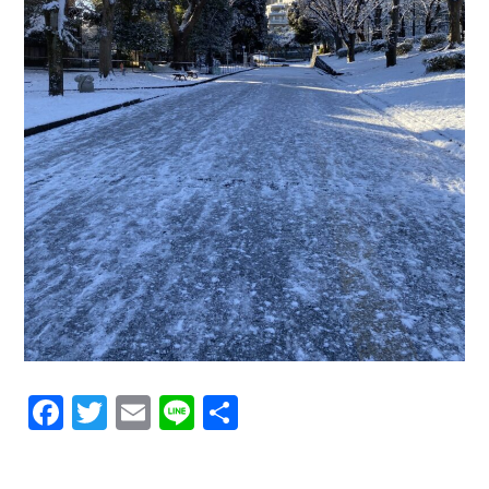
F
T
E
Li
共
a
w
m
n
有
c
it
ai
e