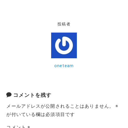
a
w
m
n
有
c
it
ai
e
e
te
l
投稿者
b
r
o
o
k
oneteam
コメントを残す
メールアドレスが公開されることはありません。
※
が付いている欄は必須項目です
コメント
※