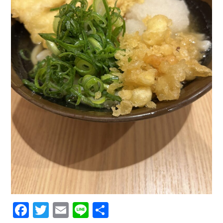
F
T
E
Li
共