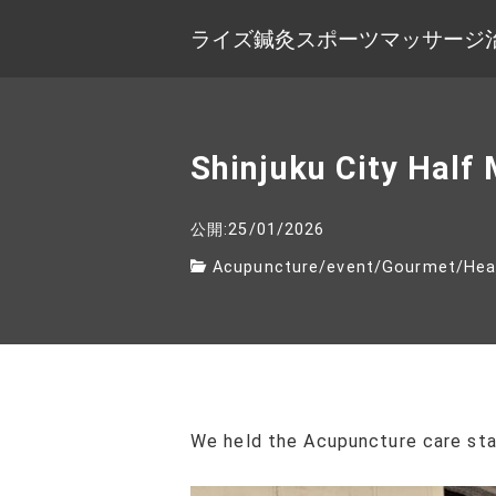
ライズ鍼灸スポーツマッサージ
Shinjuku City Half
公開:25/01/2026
Acupuncture
/
event
/
Gourmet
/
Hea
We held the Acupuncture care stat