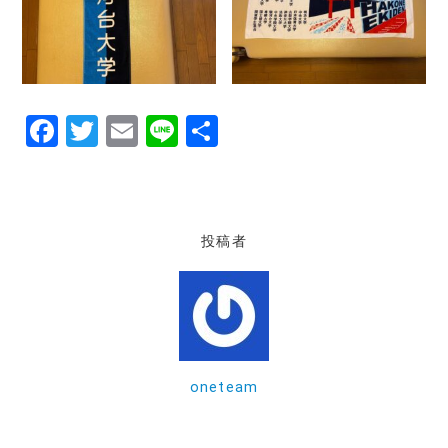
F
T
E
Li
共
a
w
m
n
有
c
it
ai
e
e
te
l
投稿者
b
r
o
o
k
oneteam