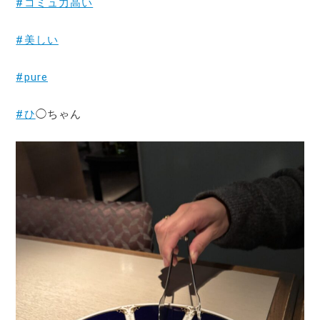
#コミュ力高い
#美しい
#pure
#ひ
◯ちゃん