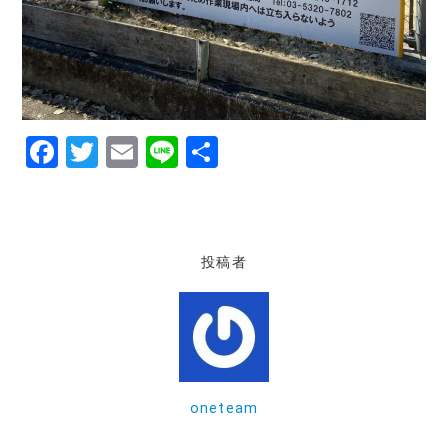
F
T
E
Li
共
a
w
m
n
有
c
it
ai
e
e
te
l
投稿者
b
r
o
o
k
oneteam