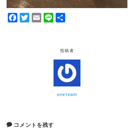
F
T
E
Li
共
a
w
m
n
有
c
it
ai
e
e
te
l
投稿者
b
r
o
o
k
oneteam
コメントを残す