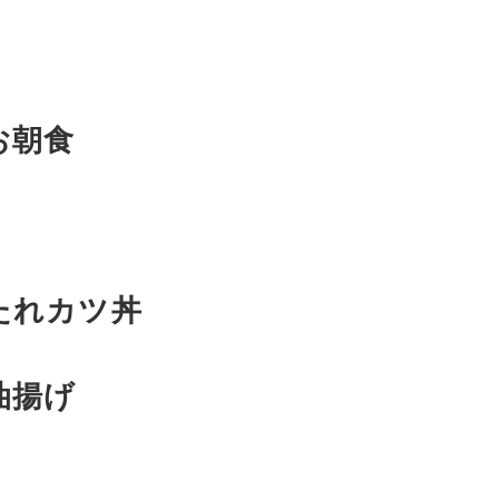
お朝食
たれカツ丼
油揚げ